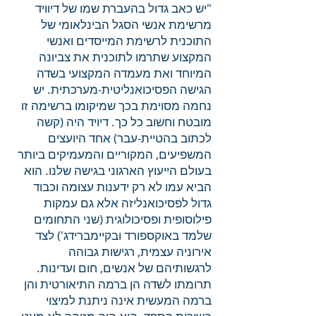
"יש כאב גדול בהעברת שמו של דיוויד
מרשימת אנשי הסגל הבינלאומי של
התוכנית לרשימת המייסדים ואנשי
המקצוע שתרמו לתוכנית את צביונה
המיוחד ואת מעמדה המקצועי בשדה
הגישה הפסיכואנליטית-מערכתית. יש
נחמה מסוימת בכך שמיקומו ברשימה זו
מובטח וחשוב כל כך. דיויד היה (קשה
לכתוב בהטיית-עבר) אחד היועצים
המשפיעים, המקוריים והמעמיקים ביותר
בעולם הייעוץ הארגוני בגישה שלנו. הוא
הביא עמו לא רק ידענות עצומה וכבוד
גדול לפסיכואנליזה אלא גם עמקות
פילוסופית ופסיכולוגית (שני התחומים
שלמד באוקספורד ובקיימברידג') לצד
אירוניה עצמית, רגישות גבוהה
לרגשותיהם של אנשים, חום ועדינות.
תרומתו לשדה הן ברמה התיאורטית והן
ברמה המעשית אינה ניתנת למיצוי