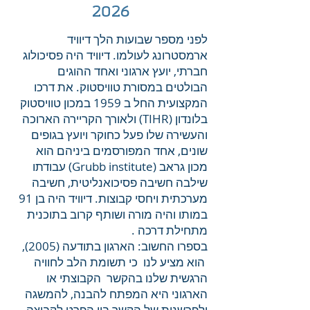
2026
לפני מספר שבועות הלך דיוויד
ארמסטרונג לעולמו. דיוויד היה פסיכולוג
חברתי, יועץ ארגוני ואחד ההוגים
הבולטים במסורת טוויסטוק. את דרכו
המקצועית החל ב 1959 במכון טוויסטוק
בלונדון (TIHR) ולאורך הקריירה הארוכה
והעשירה שלו פעל כחוקר ויועץ בגופים
שונים, אחד המפורסמים ביניהם הוא
מכון גראב (Grubb institute) עבודתו
שילבה חשיבה פסיכואנליטית, חשיבה
מערכתית ויחסי קבוצות. דיוויד היה בן 91
במותו והיה מורה ושותף קרוב בתוכנית
מתחילת דרכה .
בספרו החשוב: הארגון בתודעה (2005),
הוא מציע לנו כי תשומת הלב לחוויה
הרגשית שלנו בהקשר הקבוצתי או
הארגוני היא המפתח להבנה, להמשגה
ולפרשנות של הקשר בין הפרט לקבוצה