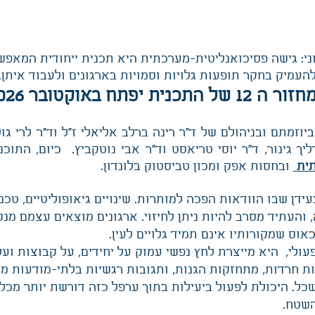
וני: גישה פסיכואנליטית-מערכתית היא תכנית ייחודית המאפשר
העמיק בחקר תופעות גלויות וסמויות בארגונים ולעבוד איתן.
ה 12 של התכנית יפתח באוקטובר 2026
וכנית הוקמה בשנת 1996 ביוזמתם ובניהולם של ד"ר רינה ברלב אליאלי ז"ל וד"ר
יך גינור, ד"ר יוסי טריאסט וד"ר אבי נוטקביץ. כיום, התו
תית
ובחסות אפק ומכון טביסטוק בלונדון.
בעידן שבו הוודאות הפכה למותרות. שינויים גיאופוליטיים, טכ
והעתיד מסרב להיות ניתן לחיזוי. ארגונים מוצאים עצמם מנ
אוס שמקורותיו אינם תמיד גלויים לעין.
ולי, היא מייצרת לחץ נפשי עמוק על יחידים, על קבוצות ועל
ות חרדות, מתחזקות הגנות, ותגובות רגשיות בלתי-מודעות מ
ל. היכולת לפעול ביעילות בתוך ערפל כזה דורשת יותר מכלי
שטח.