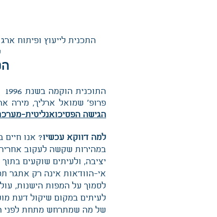
התכנית לייעוץ ופיתוח ארג
ל
המחזור 
הת
פרופ' שמואל ארליך, מירה ארל
הגישה הפסיכואנליטית-מערכ
למה דווקא עכשיו
? אנו חיים 
במהירות שקשה לעקוב אחריה, 
יציבה, ולעיתים שוקעים בתוך כ
אי-הוודאות אינה רק אתגר תפע
לסמוך על המפות הישנות, עול
לעיתים במקום שיקול דעת מושכ
של מה שמתרחש מתחת לפני ה