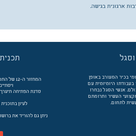
בות ארגונית בגישה.
וסגל
תכנית 
מי בכיר המעורב באופן
המחזור ה-12 של התכנית יתחיל באוקטובר 2026
 בעבודתו היומיומית עם
ויסתיים בי
ולם. אנשי הסגל נבחרו
סדנת הפתיחה תיערך בתאריכים 
מקצועי העשיר ותרומתם
שית לתחום.
לעיון בתוכנית
ניתן גם להוריד את ברושו