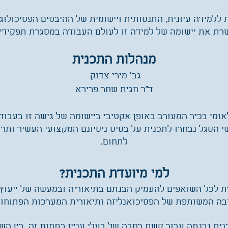
ללמידה עיונית, התנסותית ויישומית של ההיבטים הפסיכולוג
רת את יישומה של למידה זו לעולם העבודה במסגרת תפקיד
מנהלות התכנית
גב' מירי צדוק
ד"ר חגית שחר פרירא
אומי בכיר המעורב באופן אקטיבי ביישומה של גישה זו בעבוד
שי הסגל נבחרו לתכנית על בסיס ניסיונם המקצועי העשיר ות
לתחום.
למי מיועדת התכנית?
 לכל השואפים להעמיק הבנתם בתיאוריה ובמעשה של ייעוץ, 
יבה המשותפת של הפסיכואנליזה ותיאורית המערכות הפתוחות
ית נבנתה עבור קשת רחבה של בעלי עניין בתחום זה, בין הש