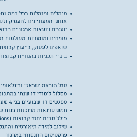
מנהלים ומנהלות בכל רמה ותפק
אנוש המעוניינים להעמיק ולש
יועצים ויועצות ארגוניים הרו
מומחים ומומחיות מעולמות הפ
שואפים לעסוק, בייעוץ קבוצת
בוגרי תכניות בהנחיית קבוצות 
סגל הוראה ישראלי ובינלאומי 
מסלול לימודי דו שנתי במתכו
מפגשים דו-שבועיים בני 4 שעות (בימי רביעי אחה"צ בת״א)
חמש סדנאות מרוכזות בנות ש
כולל סדנת יחסי קבוצות (Group Relations) של ׳אפק׳
שילוב למידה תיאורטית והתנ
פרקטיקום התנסותי בארגון