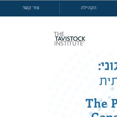
הקהילה
צור קשר
ני:
ית
The P
Cons