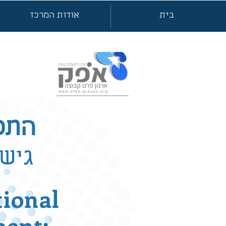
בית
אודות המרכז
התכנ
גיש
tional
ment: